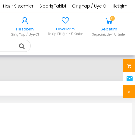
Hazır Sistemler
Sipariş Takibi
Giriş Yap / Üye Ol
İletişim
0
Hesabım
Sepetim
Favorilerim
Takip Ettiğiniz Ürünler
Giriş Yap / Üye Ol
Sepetinizdeki Ürünler