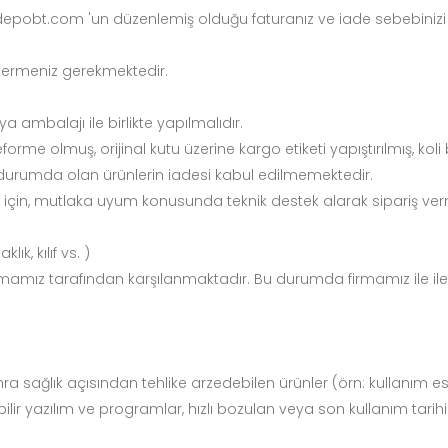
 depobt.com 'un düzenlemiş olduğu faturanız ve iade sebebinizi içe
öndermeniz gerekmektedir.
a ambalajı ile birlikte yapılmalıdır.
e olmuş, orijinal kutu üzerine kargo etiketi yapıştırılmış, koli ban
durumda olan ürünlerin iadesi kabul edilmemektedir.
in, mutlaka uyum konusunda teknik destek alarak sipariş vermelis
ık, kılıf vs. )
firmamız tarafından karşılanmaktadır. Bu durumda firmamız ile ile
onra sağlık açısından tehlike arzedebilen ürünler (örn: kullanım e
nabilir yazılım ve programlar, hızlı bozulan veya son kullanım tari