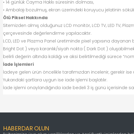
• 14 günlük Cayma Hakkı süresinin dolması,
• Ambalajı bozulmuş, ekran üzerindeki koruyucu jelatinin sökül
Ölü Piksel Hakkında
Sitemizden almış olduğunuz LCD monitör, LCD TV, LED TV, Plaz
çerçevesinde değerlendirme yapılacaktır.
LCD, LED ve Plazma Panel üretiminde pixel yapısına dayanan bir
Bright Dot ) veya karanlık/siyah nokta ( Dark Dot ) oluşabilmekte
belirli değerin altında kaldığı ve aksi belirtilmediği sürece “n
İade İşlemleri
İadeye gelen ürün öncelikle tarafımızdan incelenir, gerekir ise 
Yukarıdaki şartlara uygun ise iade işlemi başlatılır.
İade işlemi onaylandığında iade bedeli 3 iş günü içerisinde sa
HABERDAR OLUN