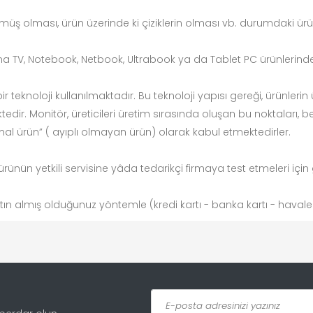
müş olması, ürün üzerinde ki çiziklerin olması vb. durumdaki ür
ma TV, Notebook, Netbook, Ultrabook ya da Tablet PC ürünlerind
 teknoloji kullanılmaktadır. Bu teknoloji yapısı gereği, ürünler
dir. Monitör, üreticileri üretim sırasında oluşan bu noktaları, bel
ormal ürün” ( ayıplı olmayan ürün) olarak kabul etmektedirler.
ürünün yetkili servisine yâda tedarikçi firmaya test etmeleri içi
tın almış olduğunuz yöntemle (kredi kartı - banka kartı - havale