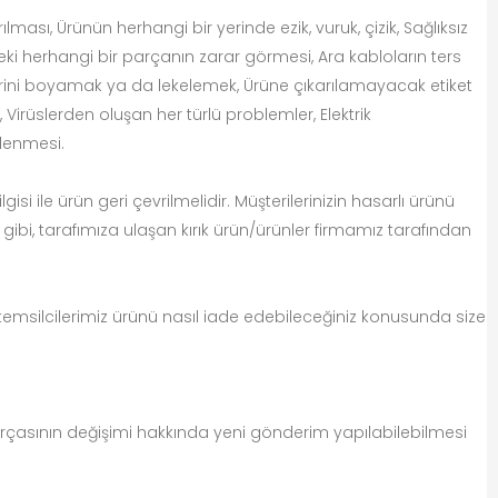
ası, Ürünün herhangi bir yerinde ezik, vuruk, çizik, Sağlıksız
eki herhangi bir parçanın zarar görmesi, Ara kabloların ters
yerini boyamak ya da lekelemek, Ürüne çıkarılamayacak etiket
 Virüslerden oluşan her türlü problemler, Elektrik
klenmesi.
si ile ürün geri çevrilmelidir. Müşterilerinizin hasarlı ürünü
ibi, tarafımıza ulaşan kırık ürün/ürünler firmamız tarafından
 temsilcilerimiz ürünü nasıl iade edebileceğiniz konusunda size
rçasının değişimi hakkında yeni gönderim yapılabilebilmesi