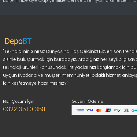
Bültenimize üye olup yeniliklerden ve özel fiyatlı ürünlerden h
"Teknolojinin Sınırsız Dünyasına Hoş Geldiniz! Biz, en son trendle
sizinle buluşturmak için buradayız. Aradığınız her şeyi, bilgisay
teknoloji ürünleri konusundaki ihtiyaçlarınızı karşılamak için bur
uygun fiyatlarla ve müşteri memnuniyeti odaklı hizmet anlayış
için keşfetmeye hazır mısınız?"
Hızlı Çözüm İçin
Güvenli Ödeme
0322 351 0 350