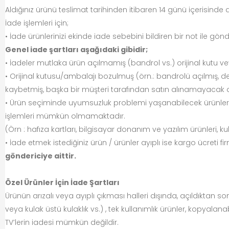
Aldığınız ürünü teslimat tarihinden itibaren 14 günü içerisinde
İade işlemleri için;
• İade ürünlerinizi ekinde iade sebebini bildiren bir not ile g
Genel iade şartları aşağıdaki gibidir;
• İadeler mutlaka ürün açılmamış (bandrol vs.) orijinal kutu vey
• Orijinal kutusu/ambalajı bozulmuş (örn.: bandrolü açılmış, deform
kaybetmiş, başka bir müşteri tarafından satın alınamayacak 
• Ürün seçiminde uyumsuzluk problemi yaşanabilecek ürünler iç
işlemleri mümkün olmamaktadır.
(Örn : hafıza kartları, bilgisayar donanım ve yazılım ürünleri, kulakl
• İade etmek istediğiniz ürün / ürünler ayıplı ise kargo ücreti 
göndericiye aittir.
Özel Ürünler İçin İade Şartları
Ürünün arızalı veya ayıplı çıkması halleri dışında, açıldıktan s
veya kulak üstü kulaklık vs.) , tek kullanımlık ürünler, kopyala
TV’lerin iadesi mümkün değildir.