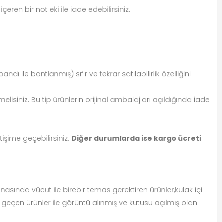
ren bir not eki ile iade edebilirsiniz.
dı ile bantlanmış) sıfır ve tekrar satılabilirlik özelliğini
iniz. Bu tip ürünlerin orijinal ambalajları açıldığında iade
tişime geçebilirsiniz.
Diğer durumlarda ise kargo ücreti
snasında vücut ile birebir temas gerektiren ürünler,kulak içi
hi geçen ürünler ile görüntü alınmış ve kutusu açılmış olan