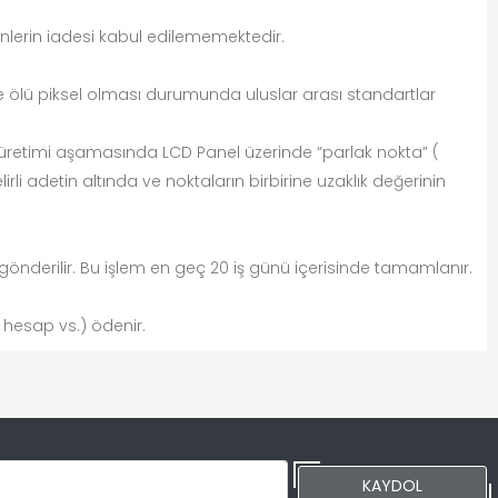
ünlerin iadesi kabul edilememektedir.
e ölü piksel olması durumunda uluslar arası standartlar
in üretimi aşamasında LCD Panel üzerinde “parlak nokta” (
irli adetin altında ve noktaların birbirine uzaklık değerinin
n gönderilir. Bu işlem en geç 20 iş günü içerisinde tamamlanır.
 hesap vs.) ödenir.
KAYDOL