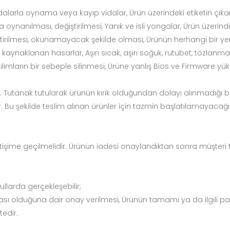
larla oynama veya kayıp vidalar, Ürün üzerindeki etiketin çıkarılm
oynanılması, değiştirilmesi, Yanık ve isli yongalar, Ürün üzerind
iştirilmesi, okunamayacak şekilde olması, Ürünün herhangi bir 
 kaynaklanan hasarlar, Aşırı sıcak, aşırı soğuk, rutubet, tozlanma,
ımların bir sebeple silinmesi, Ürüne yanlış Bios ve Firmware yü
r. Tutanak tutularak ürünün kırık olduğundan dolayı alınmadığı bilgi
 Bu şekilde teslim alınan ürünler için tazmin başlatılamayacağı g
iletişime geçilmelidir. Ürünün iadesi onaylandıktan sonra müşteri
llarda gerçekleşebilir;
ı olduğuna dair onay verilmesi, Ürünün tamamı ya da ilgili pa
edir.