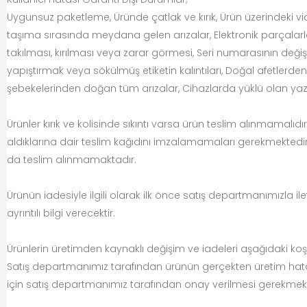
Uygunsuz paketleme, Üründe çatlak ve kırık, Ürün üzerindeki vida
taşıma sırasında meydana gelen arızalar, Elektronik parçalarla 
takılması, kırılması veya zarar görmesi, Seri numarasının değ
yapıştırmak veya sökülmüş etiketin kalıntıları, Doğal afetlerden
şebekelerinden doğan tüm arızalar, Cihazlarda yüklü olan yazıl
Ürünler kırık ve kolisinde sıkıntı varsa ürün teslim alınmamalıdı
aldıklarına dair teslim kağıdını imzalamamaları gerekmektedir.
da teslim alınmamaktadır.
Ürünün iadesiyle ilgili olarak ilk önce satış departmanımızla 
ayrıntılı bilgi verecektir.
Ürünlerin üretimden kaynaklı değişim ve iadeleri aşağıdaki koşu
Satış departmanımız tarafından ürünün gerçekten üretim hatas
için satış departmanımız tarafından onay verilmesi gerekmekt