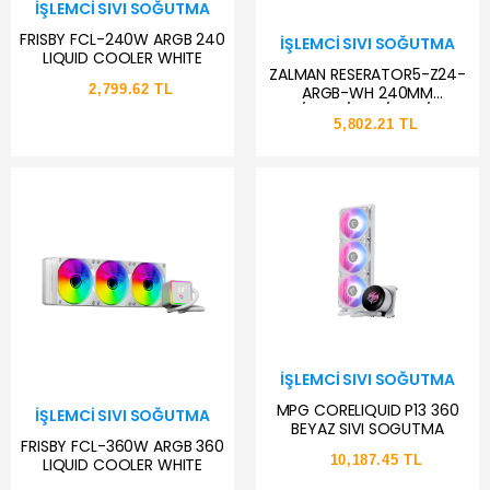
İŞLEMCI SIVI SOĞUTMA
FRISBY FCL-240W ARGB 240
İŞLEMCI SIVI SOĞUTMA
LIQUID COOLER WHITE
ZALMAN RESERATOR5-Z24-
2,799.62 TL
ARGB-WH 240MM
1700/2066/AM5/AM4/FM2+
5,802.21 TL
SIVI SOĞUTMA
İŞLEMCI SIVI SOĞUTMA
MPG CORELIQUID P13 360
İŞLEMCI SIVI SOĞUTMA
BEYAZ SIVI SOGUTMA
FRISBY FCL-360W ARGB 360
10,187.45 TL
LIQUID COOLER WHITE