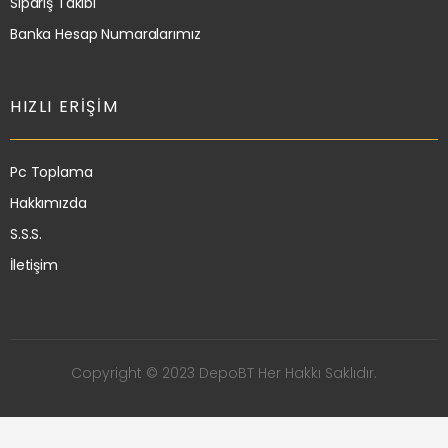
Sipariş Takibi
Banka Hesap Numaralarımız
HIZLI ERIŞIM
Pc Toplama
Hakkımızda
S.S.S.
İletişim
Copyright © 2023 DepoBT Her Hakkı Saklıdır.