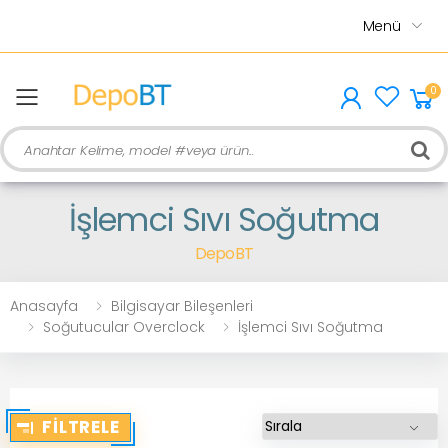
Menü
0
menu
Ara
İşlemci Sıvı Soğutma
DepoBT
Anasayfa
Bilgisayar Bileşenleri
Soğutucular Overclock
İşlemci Sıvı Soğutma
FILTRELE