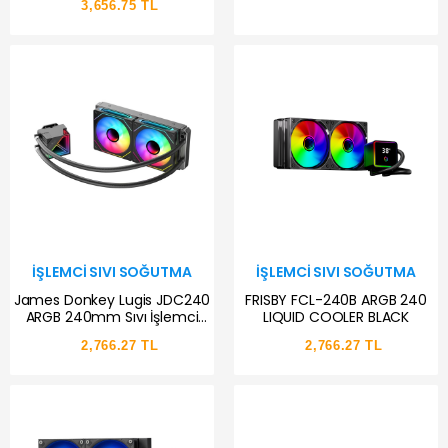
3,656.75 TL
İŞLEMCI SIVI SOĞUTMA
İŞLEMCI SIVI SOĞUTMA
James Donkey Lugis JDC240
FRISBY FCL-240B ARGB 240
ARGB 240mm Sıvı İşlemci
LIQUID COOLER BLACK
Soğutucu AM5 ve LGA1700
2,766.27 TL
2,766.27 TL
Uyumlu