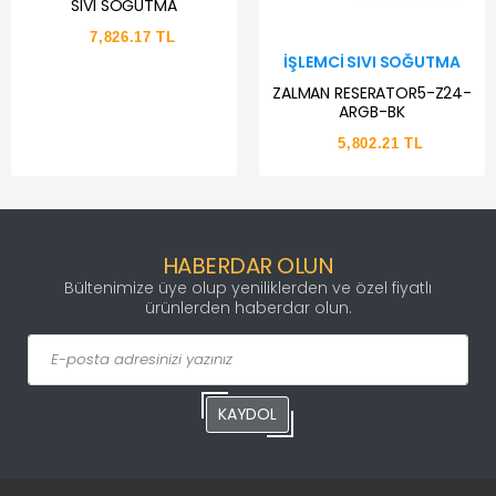
SIVI SOĞUTMA
7,826.17 TL
İŞLEMCI SIVI SOĞUTMA
ZALMAN RESERATOR5-Z24-
ARGB-BK
5,802.21 TL
HABERDAR OLUN
Bültenimize üye olup yeniliklerden ve özel fiyatlı
ürünlerden haberdar olun.
KAYDOL