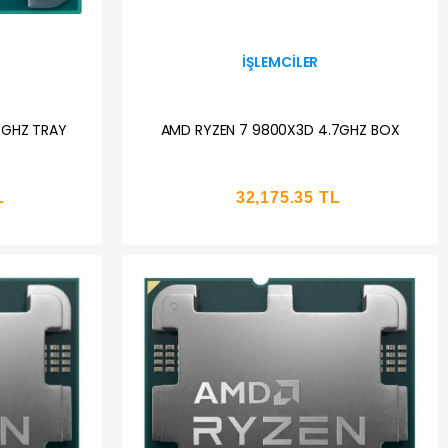
İŞLEMCILER
4GHZ TRAY
AMD RYZEN 7 9800X3D 4.7GHZ BOX
L
32,175.35 TL