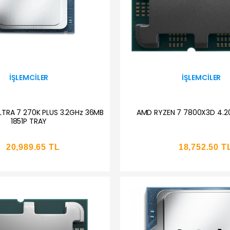
İŞLEMCILER
İŞLEMCILER
LTRA 7 270K PLUS 3.2GHz 36MB
AMD RYZEN 7 7800X3D 4.2
1851P TRAY
20,989.65 TL
18,752.50 T