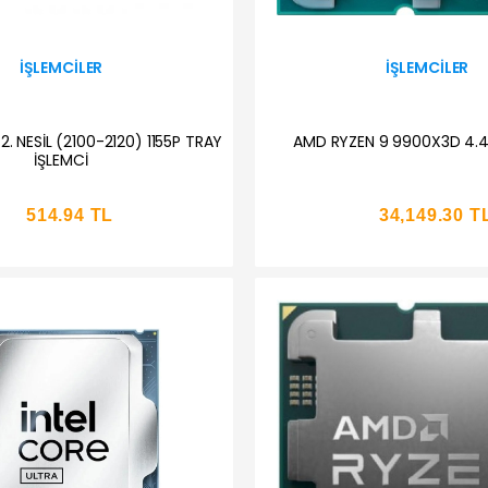
İŞLEMCILER
İŞLEMCILER
2. NESİL (2100-2120) 1155P TRAY
AMD RYZEN 9 9900X3D 4.
İŞLEMCİ
514.94 TL
34,149.30 T