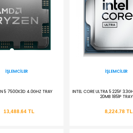
İŞLEMCILER
İŞLEMCILER
N 5 7500X3D 4.0GHZ TRAY
INTEL CORE ULTRA 5 225F 3.3G
20MB 1851P TRAY
13,488.64 TL
8,224.78 TL