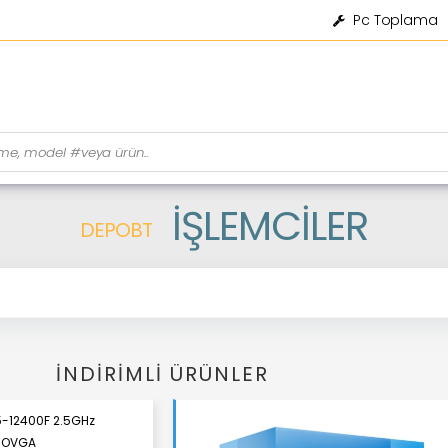
Pc Toplama
İŞLEMCILER
DEPOBT
İNDIRIMLI ÜRÜNLER
I5-12400F 2.5GHz
 NOVGA