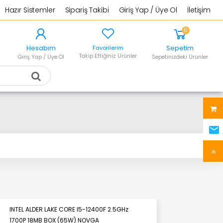
Hazır Sistemler
Sipariş Takibi
Giriş Yap / Üye Ol
İletişim
0
Hesabım
Sepetim
Favorilerim
Takip Ettiğiniz Ürünler
Giriş Yap / Üye Ol
Sepetinizdeki Ürünler
INTEL ALDER LAKE CORE I5-12400F 2.5GHz
1700P 18MB BOX (65W) NOVGA