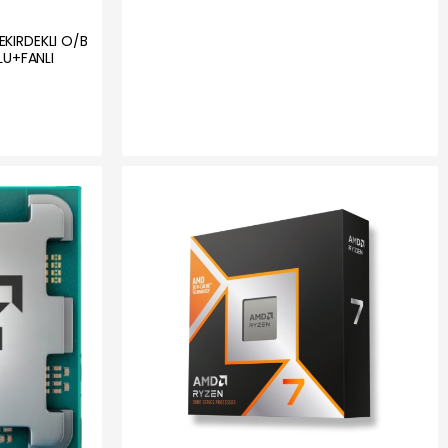
KIRDEKLI O/B
LU+FANLI