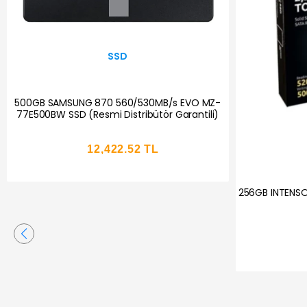
SSD
MSI SPATIUM
MSI SPATIUM M461 2TB PCIE 4.0 NVME M.2 SSD
D
21,469.78 TL