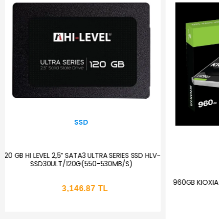
SSD
NETAC 480GB 
MLD 500GB M300 BM-MLD22M300P13-500
3300-3100mbps M2