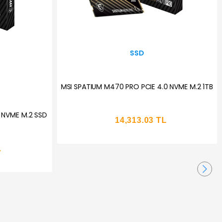
SSD
 4.0 NVME M.2
500GB WD BLUE SN5100 M.2 NVME
6600/5600MB/s WDS500G5B0E SSD
TL
7,764.19 TL