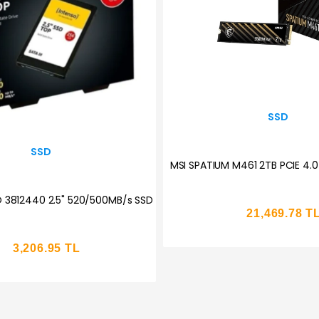
SSD
SSD
 M470 PRO PCIE 4.0 NVME M.2 1TB
1TB MSI SPATIUM M461 PCIE
14,313.03 TL
12,490.23 