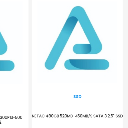
SSD
APACER AS350X/512GB 512GB 2,5" SATA3
SSD(560MB/540MB)