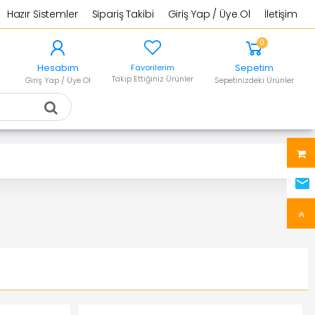
Hazır Sistemler
Sipariş Takibi
Giriş Yap / Üye Ol
İletişim
0
Hesabım
Sepetim
Favorilerim
Takip Ettiğiniz Ürünler
Giriş Yap / Üye Ol
Sepetinizdeki Ürünler