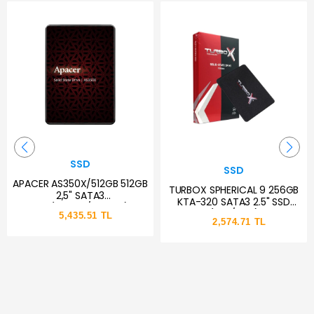
SSD
SSD
APACER AS350X/512GB 512GB
TURBOX SPHERICAL 9 256GB
2,5" SATA3
KTA-320 SATA3 2.5" SSD
SSD(560MB/540MB)
(550/450)
5,435.51 TL
2,574.71 TL