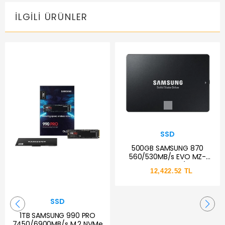
İLGILI ÜRÜNLER
SSD
500GB SAMSUNG 870
560/530MB/s EVO MZ-
77E500BW SSD (Resmi
12,422.52 TL
Distribütör Garantili)
SSD
1TB SAMSUNG 990 PRO
7450/6900MB/s M.2 NVMe