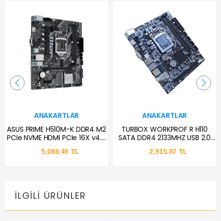
ANAKARTLAR
ANAKARTLAR
ASUS PRIME H510M-K DDR4 M2
TURBOX WORKPROF R H110
PCIe NVME HDMI PCIe 16X v4.0
SATA DDR4 2133MHZ USB 2.0
1200p v2 mATX
VGA HDMİ SES LAN 1151P 6.7 GEN
5,088.49 TL
2,915.87 TL
ANAKART
İLGILI ÜRÜNLER