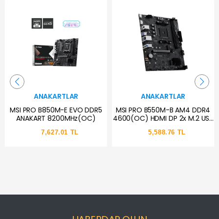
ANAKARTLAR
ANAKARTLAR
MSI PRO B850M-E EVO DDR5
MSI PRO B550M-B AM4 DDR4
ANAKART 8200MHz(OC)
4600(OC) HDMI DP 2x M.2 USB
5Gbps mATX
7,627.01 TL
5,588.76 TL