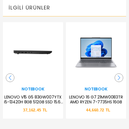
İLGILI ÜRÜNLER
NOTEBOOK
NOTEBOOK
LENOVO V15 G5 83GW007YTX
LENOVO 16 G7 21MW0083TR
i5-13420H 8GB 512GB SSD 15.6"
AMD RYZEN 7-7735HS 16GB
FDOS
37,162.45 TL
44,660.72 TL