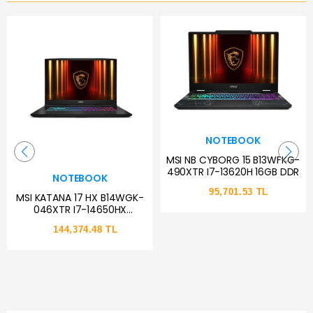
NOTEBOOK
MSI NB CYBORG 15 B13WFKG-
490XTR I7-13620H 16GB DDR
NOTEBOOK
95,701.53 TL
MSI KATANA 17 HX B14WGK-
046XTR I7-14650HX
NOTEBOOK
144,374.48 TL