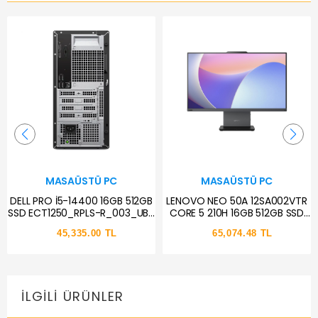
MASAÜSTÜ PC
MASAÜSTÜ PC
DELL PRO İ5-14400 16GB 512GB
LENOVO NEO 50A 12SA002VTR
SSD ECT1250_RPLS-R_003_UBU
CORE 5 210H 16GB 512GB SSD
UBUNTU
27" FDOS
45,335.00 TL
65,074.48 TL
İLGILI ÜRÜNLER