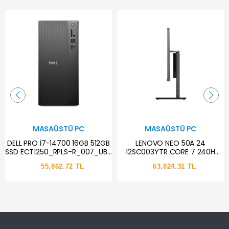
MASAÜSTÜ PC
MASAÜSTÜ PC
DELL PRO İ7-14700 16GB 512GB
LENOVO NEO 50A 24
SSD ECT1250_RPLS-R_007_UBU
12SC003YTR CORE 7 240H
UBUNTU
16GB 512GB SSD FDOS
55,862.72 TL
63,824.31 TL