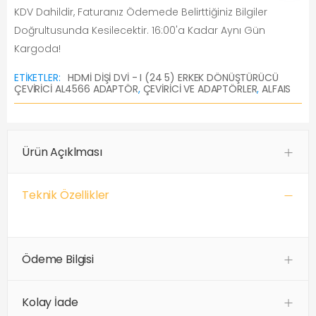
KDV Dahildir, Faturanız Ödemede Belirttiğiniz Bilgiler
Doğrultusunda Kesilecektir. 16:00'a Kadar Aynı Gün
Kargoda!
ETIKETLER:
HDMİ DİŞİ DVİ - I (24 5) ERKEK DÖNÜŞTÜRÜCÜ
ÇEVİRİCİ AL4566 ADAPTÖR
,
ÇEVIRICI VE ADAPTÖRLER
,
ALFAIS
Ürün Açıklması
Teknik Özellikler
Ödeme Bilgisi
Kolay İade