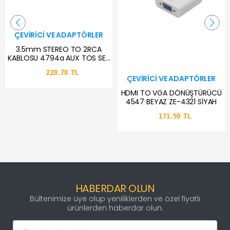
ÇEVIRICI VE ADAPTÖRLER
3.5mm STEREO TO 2RCA
KABLOSU 4794a AUX TOS SES
1.8 METRE SOUND AU
228.78 TL
ÇEVIRICI VE ADAPTÖRLER
HDMI TO VGA DÖNÜŞTÜRÜCÜ
4547 BEYAZ ZE-4321 SİYAH
171.59 TL
HABERDAR OLUN
Bültenimize üye olup yeniliklerden ve özel fiyatlı
ürünlerden haberdar olun.