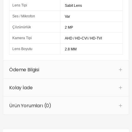
Lens Tipi
Sabit Lens
Ses / Mikrofon
Var
Çözünürlük
2 MP
Kamera Tipi
AHD / HD-CVI / HD-TVI
Lens Boyutu
2.8 MM
Ödeme Bilgisi
Kolay İade
Ürün Yorumları (0)