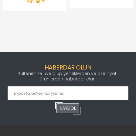
MİKROFON
641.06 TL
HABERDAR OLUN
Bültenimize üye olup yeniliklerden ve özel fiyatlı
ürünlerden haberdar olun.
KAYDOL