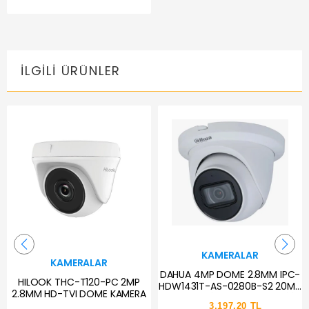
İLGILI ÜRÜNLER
KAMERALAR
KAMERALAR
DAHUA 4MP DOME 2.8MM IPC-
HILOOK THC-T120-PC 2MP
HDW1431T-AS-0280B-S2 20MT
2.8MM HD-TVI DOME KAMERA
IP GÜVENLİK KAMERASI DAHİLİ
3,197.20 TL