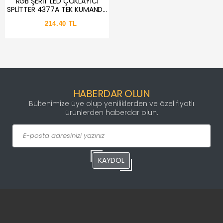
RGB ŞERİT LED ÇOKLAYICI
SPLİTTER 4377A TEK KUMANDA
5 ÇIKIŞ EKLEME
214.40 TL
HABERDAR OLUN
Bültenimize üye olup yeniliklerden ve özel fiyatlı
ürünlerden haberdar olun.
KAYDOL