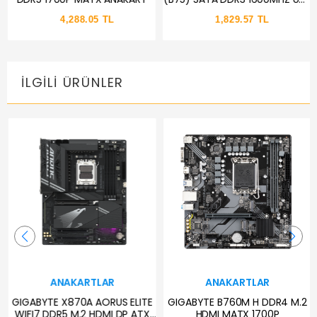
2.0 VGA HDMI SES LAN 1155P 2.3
4,288.05 TL
1,829.57 TL
GEN ANAKART
İLGILI ÜRÜNLER
ANAKARTLAR
ANAKARTLAR
GIGABYTE X870A AORUS ELITE
GIGABYTE B760M H DDR4 M.2
WIFI7 DDR5 M.2 HDMI DP ATX
HDMI MATX 1700P