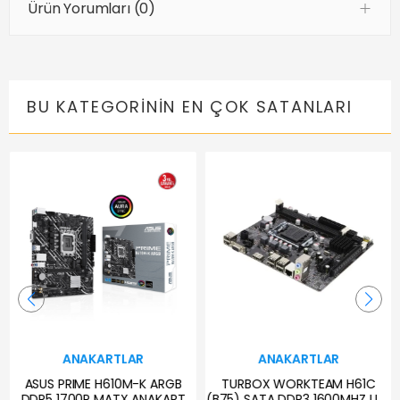
Ürün Yorumları (0)
BU KATEGORININ EN ÇOK SATANLARI
ANAKARTLAR
ANAKARTLAR
ASUS PRIME H610M-K ARGB
TURBOX WORKTEAM H61C
DDR5 1700P MATX ANAKART
(B75) SATA DDR3 1600MHZ USB