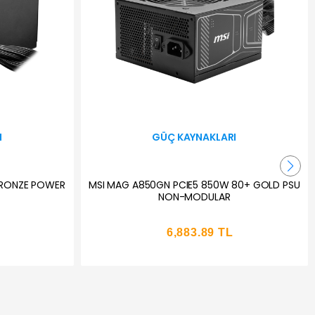
I
GÜÇ KAYNAKLARI
BRONZE POWER
MSI MAG A850GN PCIE5 850W 80+ GOLD PSU
NON-MODULAR
6,883.89 TL