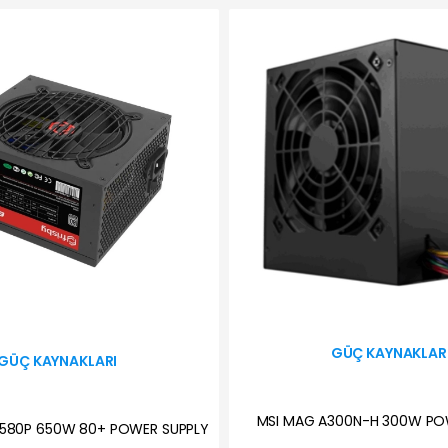
GÜÇ KAYNAKLAR
GÜÇ KAYNAKLARI
MSI MAG A300N-H 300W PO
6580P 650W 80+ POWER SUPPLY