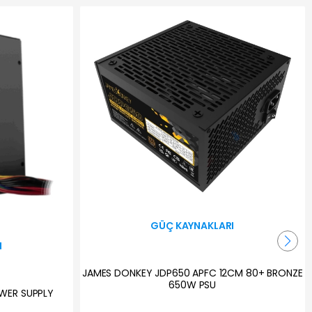
GÜÇ KAYNAKLARI
I
JAMES DONKEY JDP650 APFC 12CM 80+ BRONZE
650W PSU
WER SUPPLY