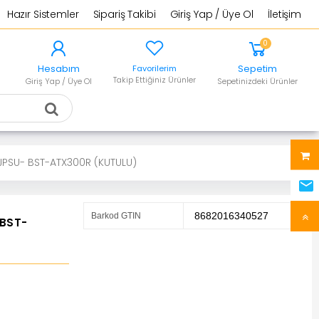
Hazır Sistemler
Sipariş Takibi
Giriş Yap / Üye Ol
İletişim
0
Hesabım
Sepetim
Favorilerim
Takip Ettiğiniz Ürünler
Giriş Yap / Üye Ol
Sepetinizdeki Ürünler
JPSU- BST-ATX300R (KUTULU)
8682016340527
Barkod GTIN
 BST-