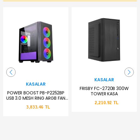
KASALAR
KASALAR
FRISBY FC-2720B 300W
POWER BOOST PB-P2252BP
TOWER KASA
USB 3.0 MESH RING ARGB FAN
2,210.92 TL
MIDTOWER ATX SİYAH KASA
3,833.46 TL
(PSU YOK)