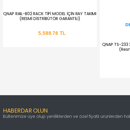
QNAP RAIL-B02 RACK TİPİ MODEL İÇİN RAY TAKIMI
(RESMİ DİSTRİBÜTÖR GARANTİLİ)
D
5,588.76 TL
QNAP TS-233 
(Resm
HABERDAR OLUN
Bültenimize üye olup yeniliklerden ve özel fiyatlı ürünlerden h