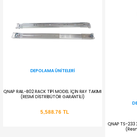
DEPOLAMA ÜNITELERI
QNAP RAIL-B02 RACK TİPİ MODEL İÇİN RAY TAKIMI
(RESMİ DİSTRİBÜTÖR GARANTİLİ)
D
5,588.76 TL
QNAP TS-233 
(Resm