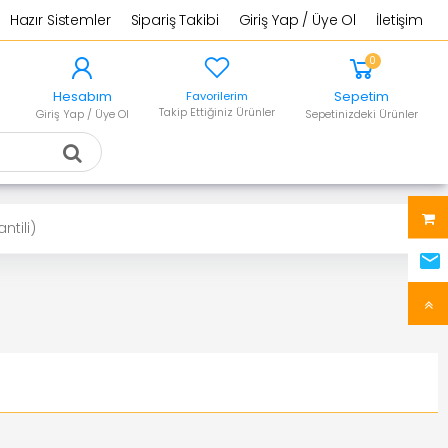
Hazır Sistemler
Sipariş Takibi
Giriş Yap / Üye Ol
İletişim
0
Hesabım
Sepetim
Favorilerim
Takip Ettiğiniz Ürünler
Giriş Yap / Üye Ol
Sepetinizdeki Ürünler
ntili)