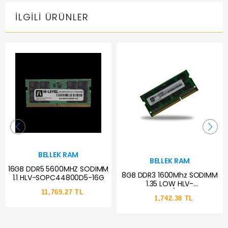
İLGILI ÜRÜNLER
BELLEK RAM
BELLEK RAM
16GB DDR5 5600MHZ SODIMM
8GB DDR3 1600Mhz SODIMM
1.1 HLV-SOPC44800D5-16G
1.35 LOW HLV-
SOPC12800LV/8G HI-LEVEL
11,769.27 TL
1,742.38 TL