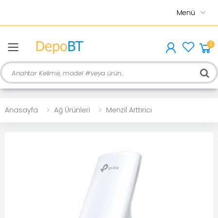
Menü
0
menu
Ara
Anasayfa
Ağ Ürünleri
Menzil Arttırıcı