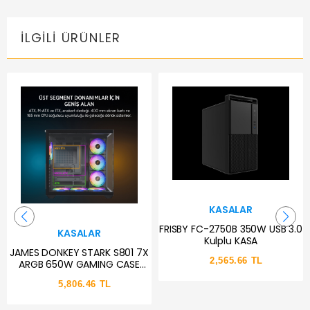
İLGILI ÜRÜNLER
KASALAR
FRISBY FC-2750B 350W USB 3.0
KASALAR
Kulplu KASA
JAMES DONKEY STARK S801 7X
2,565.66 TL
ARGB 650W GAMING CASE
BLACK
5,806.46 TL